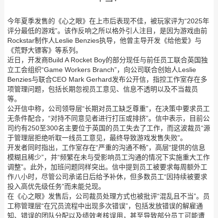
今年夏季发售的《心之眼》在上市后表现不佳，被玩家评为“2025年
评分最低的游戏”。该作反响之所以格外引人注目，是因为游戏由前
Rockstar制作人Leslie Benzies执导，他曾主导开发《给他爱》与
《荒野大镖客》等系列。
近日，开发商Build A Rocket Boy的部分现任与前任员工联合英国独
立工会组织“Game Workers Branch”，向公司联合创始人Leslie
Benzies与联合CEO Mark Gerhard发布公开信，指控工作室存在多
项管理问题，包括长期忽视员工意见、信息不透明以及不当裁员
等。
公开信中称，公司领导层“长期对员工缺乏尊重”，在决策中要求员工
无条件配合，“对持不同意见者进行打压或排挤”。信中表示，目前公
司约有250至300名主要位于英国的员工失去了工作，而这波裁员“源
于管理层拒绝听取一线员工意见，最终导致游戏发售失败”。
开发者同时指出，工作室存在“严重的沟通不畅”，高层“提供的信息
模糊且稀少”，并“频繁在未与受影响员工沟通的情况下实施重大工作
调整”。此外，加班问题同样突出。信中提到员工被要求每周额外工
作八小时，尽管公司承诺日后给予补休，但多数员工“因持续被要求
投入高优先级任务”而未能兑现。
在《心之眼》发售后，公司裁员处理方式也被批评“混乱且不当”。员
工称管理层“在冗员流程中出现多次错误”，包括发放错误的解雇通
知、错误的团队分配以及绩效考核误用，甚至导致部分员工可能遭