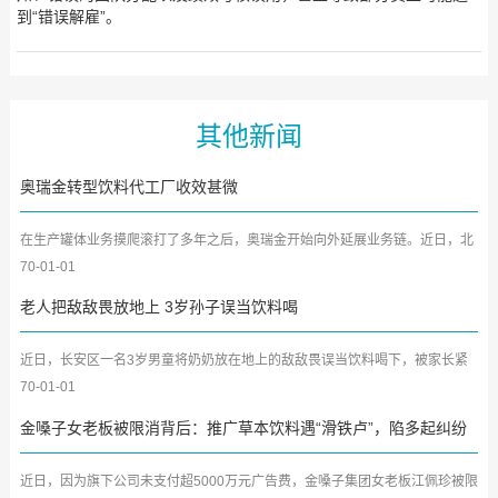
到“错误解雇”。
其他新闻
奥瑞金转型饮料代工厂收效甚微
在生产罐体业务摸爬滚打了多年之后，奥瑞金开始向外延展业务链。近日，北
京商报记者调查发现，昔...
70-01-01
老人把敌敌畏放地上 3岁孙子误当饮料喝
近日，长安区一名3岁男童将奶奶放在地上的敌敌畏误当饮料喝下，被家长紧
急送往西安医学院第一附属...
70-01-01
金嗓子女老板被限消背后：推广草本饮料遇“滑铁卢”，陷多起纠纷
近日，因为旗下公司未支付超5000万元广告费，金嗓子集团女老板江佩珍被限