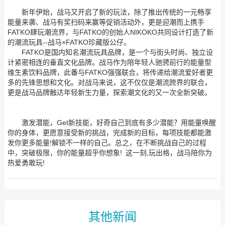
新年伊始，战马又开启了新的玩法，除了推出传统的一元畅享
能量来袭、战马有奖扫码来赢等促销活动外，更是迎潮而上携手
FATKO肆玩潮流界，与FATKO的创始人NIKOKO共同设计打造了新
的潮流玩具--战马×FATKO珍藏版公仔。
FATKO是国内知名潮流玩具品牌，是一个与街头时尚、独立设
计紧密相连的垂直文化品牌。战马作为陪年轻人驰骋前行的能量型
维生素饮料品牌，此番与FATKO强强联合，将传递给潮流爱好者更
多的先锋思想和文化。对战马来说，这不仅仅是潮流跨界的联合，
更是战马品牌触达年轻新生力量，探索潮文化的又一次全新突破。
激发潜能，Get新技能，好奇自己到底有多少潜能？用能量唤醒
你的身体，更愿意接受新的挑战，完成新的目标，每项技能都能激
发你更多能量!解锁不一样的自己。总之，在不断挑战自己的过程
中，突破极限，你的能量超乎你想象! 这一刻,玩出格，战马陪你为
热爱勇敢玩!
其他新闻