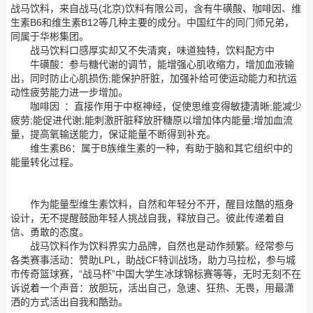
战马饮料，来自战马(北京)饮料有限公司，含有牛磺酸、咖啡因、维
生素B6和维生素B12等几种主要的成分。中国红牛的同门师兄弟，
同属于华彬集团。
战马饮料口感厚实却又不失清爽，味道独特，饮料配方中
牛磺酸：参与糖代谢的调节，能增强心肌收缩力，增加血液输
出，同时防止心肌损伤;能保护肝脏，加强补给可使运动能力和抗运
动性疲劳能力进一步增加。
咖啡因 ：直接作用于中枢神经，促使思维变得敏捷清晰;能减少
疲劳;能促进代谢;能刺激肝脏释放肝糖原以增加体内能量;增加血流
量，提高氧输送能力，保证能量不断得到补充。
维生素B6：属于B族维生素的一种，有助于脑和其它组织中的
能量转化过程。
作为能量型维生素饮料，自然和年轻分不开，醒目炫酷的瓶身
设计，无不提醒鼓励年轻人挑战自我，释放自己。彼此传递着自
信、勇敢的态度。
战马饮料作为饮料界实力品牌，自然也是动作频繁。经常参与
各类赛事活动：赞助LPL，助战CF特训战场，助力马拉松，参与城
市传奇篮球赛，“战马杯”中国大学生冰球锦标赛等等，无时无刻不在
诉说着一个声音：放胆玩，活出自己，急速、狂热、无畏，用最潇
洒的方式活出自我和酷劲。